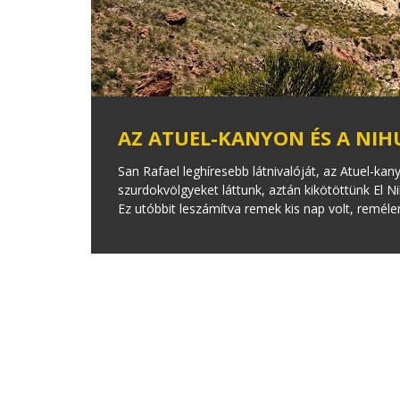
AZ ATUEL-KANYON ÉS A NIHU
San Rafael leghíresebb látnivalóját, az Atuel-kan
szurdokvölgyeket láttunk, aztán kikötöttünk El N
Ez utóbbit leszámítva remek kis nap volt, reméle