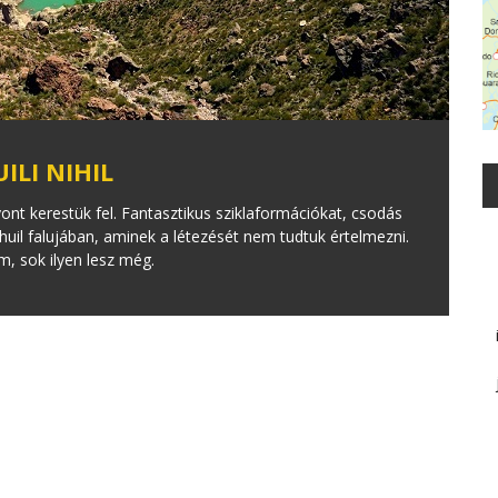
ILI NIHIL
yont kerestük fel. Fantasztikus sziklaformációkat, csodás
ihuil falujában, aminek a létezését nem tudtuk értelmezni.
m, sok ilyen lesz még.