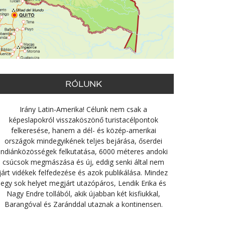
RÓLUNK
Irány Latin-Amerika! Célunk nem csak a
képeslapokról visszaköszönő turistacélpontok
felkeresése, hanem a dél- és közép-amerikai
országok mindegyikének teljes bejárása, őserdei
indiánközösségek felkutatása, 6000 méteres andoki
csúcsok megmászása és új, eddig senki által nem
járt vidékek felfedezése és azok publikálása. Mindez
egy sok helyet megjárt utazópáros, Lendik Erika és
Nagy Endre tollából, akik újabban két kisfiukkal,
Barangóval és Zaránddal utaznak a kontinensen.