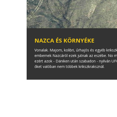
NAZCA ÉS KÖRNYÉKE
Vonalak. Majom, kolibri, űrhajós és egyéb kriksz
embernek Nazcáról ezek jutnak az eszébe. No meg
ezért azok - Däniken után szabadon - nyilván UF
őket valóban nem többek krikszkraksznál.