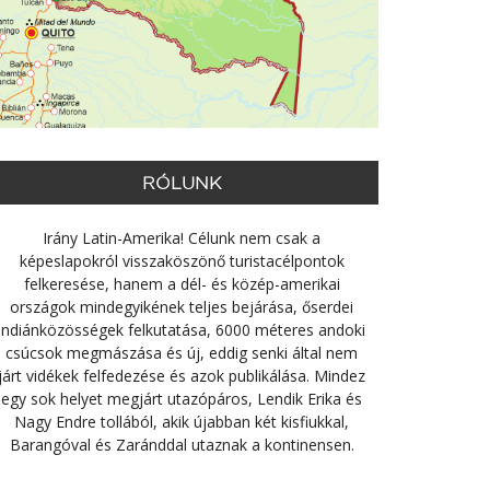
RÓLUNK
Irány Latin-Amerika! Célunk nem csak a
képeslapokról visszaköszönő turistacélpontok
felkeresése, hanem a dél- és közép-amerikai
országok mindegyikének teljes bejárása, őserdei
indiánközösségek felkutatása, 6000 méteres andoki
csúcsok megmászása és új, eddig senki által nem
járt vidékek felfedezése és azok publikálása. Mindez
egy sok helyet megjárt utazópáros, Lendik Erika és
Nagy Endre tollából, akik újabban két kisfiukkal,
Barangóval és Zaránddal utaznak a kontinensen.