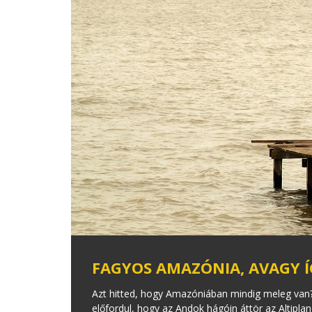
FAGYOS AMAZÓNIA, AVAGY Í
Azt hitted, hogy Amazóniában mindig meleg van?
előfordul, hogy az Andok hágóin áttör az Altipla