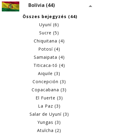
Bolívia (44)
Összes bejegyzés (44)
Uyuní (6)
Sucre (5)
Chiquitana (4)
Potosí (4)
Samaipata (4)
Titicaca-tó (4)
Aiquile (3)
Concepción (3)
Copacabana (3)
El Fuerte (3)
La Paz (3)
Salar de Uyuní (3)
Yungas (3)
Atulcha (2)