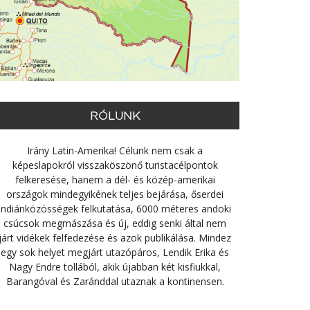
RÓLUNK
Irány Latin-Amerika! Célunk nem csak a
képeslapokról visszaköszönő turistacélpontok
felkeresése, hanem a dél- és közép-amerikai
országok mindegyikének teljes bejárása, őserdei
indiánközösségek felkutatása, 6000 méteres andoki
csúcsok megmászása és új, eddig senki által nem
járt vidékek felfedezése és azok publikálása. Mindez
egy sok helyet megjárt utazópáros, Lendik Erika és
Nagy Endre tollából, akik újabban két kisfiukkal,
Barangóval és Zaránddal utaznak a kontinensen.