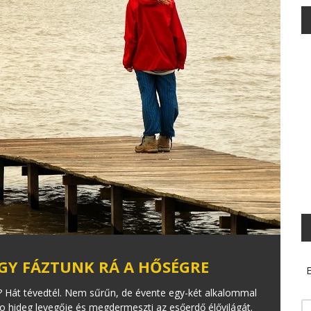
GY FÁZTUNK RÁ A HŐSÉGRE
E
 Hát tévedtél. Nem sűrűn, de évente egy-két alkalommal
no hideg levegője és megdermeszti az esőerdő élővilágát.