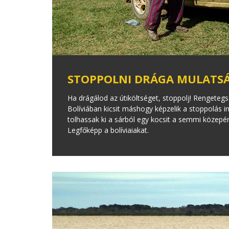
STOPPOLNI DRÁGA MULATS
Ha drágálod az útiköltséget, stoppolj! Rengetegs
Bolíviában kicsit máshogy képzelik a stoppolás in
tolhassak ki a sárból egy kocsit a semmi közep
Legfőképp a bolíviaiakat.