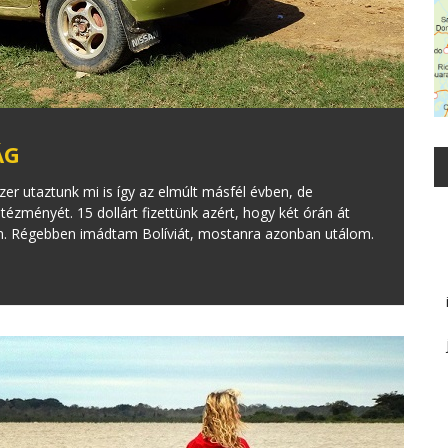
ÁG
zer utaztunk mi is így az elmúlt másfél évben, de
tézményét. 15 dollárt fizettünk azért, hogy két órán át
én. Régebben imádtam Bolíviát, mostanra azonban utálom.