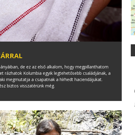
CÁRRAL
nyáiban, de ez az első alkalom, hogy megpillanthatom
zet rázhatok Kolumbia egyik legtehetősebb családjának, a
 aki megmutatja a csapatnak a hírhedt haciendájukat.
ész biztos visszatérünk még.