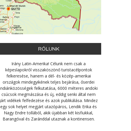
RÓLUNK
Irány Latin-Amerika! Célunk nem csak a
képeslapokról visszaköszönő turistacélpontok
felkeresése, hanem a dél- és közép-amerikai
országok mindegyikének teljes bejárása, őserdei
indiánközösségek felkutatása, 6000 méteres andoki
csúcsok megmászása és új, eddig senki által nem
járt vidékek felfedezése és azok publikálása. Mindez
egy sok helyet megjárt utazópáros, Lendik Erika és
Nagy Endre tollából, akik újabban két kisfiukkal,
Barangóval és Zaránddal utaznak a kontinensen.