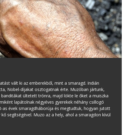
atást vált ki az emberekből, mint a smaragd. Indián
ta, Nobel-díjakat osztogatnak érte. Muzóban jártunk,
banditákat ültetett trónra, majd lökte le őket a muiszka
 miként lapátolnak négyéves gyerekek néhány csillogó
1980-as évek smaragdháborúja és megtudtuk, hogyan jutott
kő segítségével. Muzo az a hely, ahol a smaragdon kívül