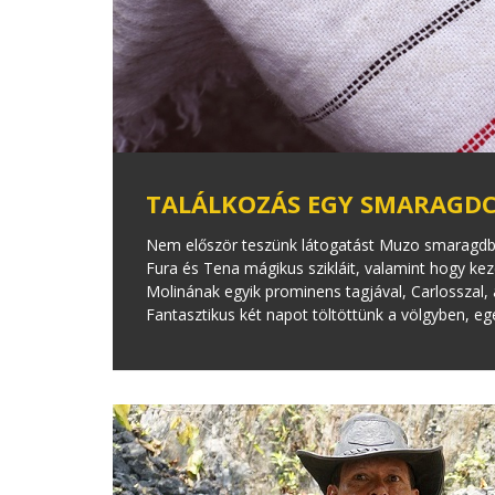
TALÁLKOZÁS EGY SMARAGD
Nem először teszünk látogatást Muzo smaragdbá
Fura és Tena mágikus szikláit, valamint hogy ke
Molinának egyik prominens tagjával, Carlosszal,
Fantasztikus két napot töltöttünk a völgyben, eg