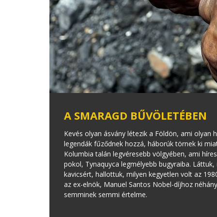
A SMARAGD BŰVÖLETÉBEN
Kevés olyan ásvány létezik a Földön, ami olyan h
legendák fűződnek hozzá, háborúk törnek ki miat
Kolumbia talán legvéresebb völgyében, ami híres 
pokol, Tynaquyca legmélyebb bugyraiba. Láttuk,
kavicsért, hallottuk, milyen kegyetlen volt az 
az ex-elnök, Manuel Santos Nobel-díjhoz néhány 
semminek semmi értelme.