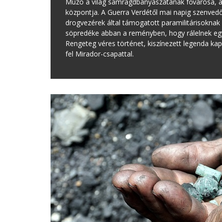
Muzo a világ samragdbányászatának fővárosa, a 
központja. A Guerra Verdétől mai napig szenved
drogvezérek által támogatott paramilitárisoknak é
söpredéke abban a reményben, hogy rálelnek egy
Rengeteg véres történet, kiszínezett legenda k
fel Mirador-csapattal.