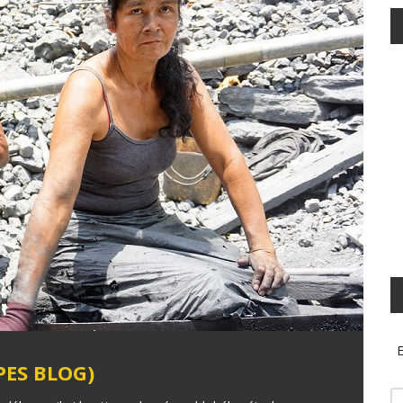
E
ES BLOG)