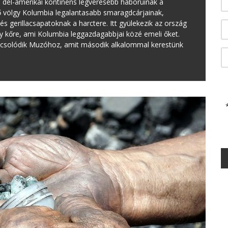
dél-amerikai kontinens legvéresebb háborúinak a
ő völgy Kolumbia legalantasabb smaragdcárjainak,
s gerillacsapatoknak a harctere. Itt gyülekezik az ország
 kőre, ami Kolumbia leggazdagabbjai közé emeli őket.
apcsolódik Muzóhoz, amit második alkalommal kerestünk