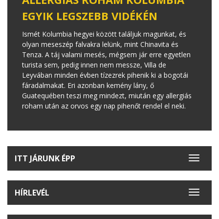
EGYIK LEGSZEBB VIDÉKÉN
Ismét Kolumbia hegyei között találjuk magunkat, és
olyan meseszép falvakra lelünk, mint Chinavita és
Tenza. A táj valami mesés, mégsem jár erre egyetlen
turista sem, pedig innen nem messze, Villa de
Leyvában minden évben tízezrek pihenik ki a bogotái
fáradalmakat. Eri azonban kemény lány, ő
Guatequében teszi meg mindezt, miután egy allergiás
roham után az orvos egy nap pihenőt rendel el neki.
ITT JÁRUNK ÉPP
Toggle
navigat
HÍRLEVÉL
Toggle
navigat