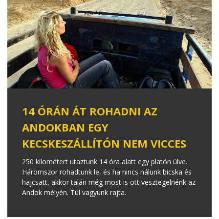
14 ÓRÁN ÁT ROHADNI AZ
ANDOKBAN EGY
KECSKESZÁLLÍTÓN NEM VICCES
250 kilométert utaztunk 14 óra alatt egy platón ülve.
Háromszor rohadtunk le, és ha nincs nálunk bicska és
hajcsatt, akkor talán még most is ott vesztegelnénk az
Andok mélyén. Túl vagyunk rajta.