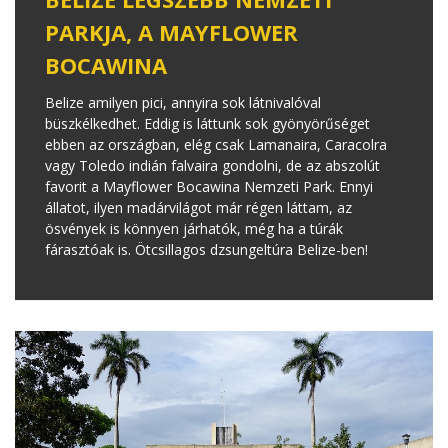
PARKJA, A MAYFLOWER
BOCAWINA
Belize amilyen pici, annyira sok látnivalóval
büszkélkedhet. Eddig is láttunk sok gyönyörűséget
ebben az országban, elég csak Lamanaira, Caracolra
vagy Toledo indián falvaira gondolni, de az abszolút
favorit a Mayflower Bocawina Nemzeti Park. Ennyi
állatot, ilyen madárvilágot már régen láttam, az
ösvények is könnyen járhatók, még ha a túrák
fárasztóak is. Ötcsillagos dzsungeltúra Belize-ben!