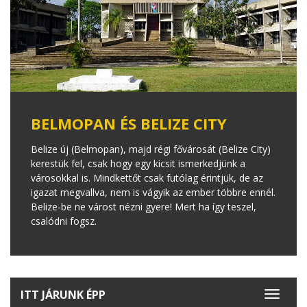
BELMOPAN ÉS BELIZE CITY
Belize új (Belmopan), majd régi fővárosát (Belize City)
kerestük fel, csak hogy egy kicsit ismerkedjünk a
városokkal is. Mindkettőt csak futólag érintjük, de az
igazat megvallva, nem is vágyik az ember többre ennél.
Belize-be ne várost nézni gyere! Mert ha így teszel,
csalódni fogsz.
ITT JÁRUNK ÉPP
Toggle