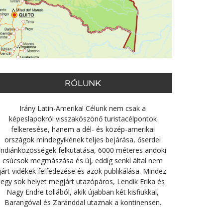
RÓLUNK
Irány Latin-Amerika! Célunk nem csak a
képeslapokról visszaköszönő turistacélpontok
felkeresése, hanem a dél- és közép-amerikai
országok mindegyikének teljes bejárása, őserdei
indiánközösségek felkutatása, 6000 méteres andoki
csúcsok megmászása és új, eddig senki által nem
járt vidékek felfedezése és azok publikálása. Mindez
egy sok helyet megjárt utazópáros, Lendik Erika és
Nagy Endre tollából, akik újabban két kisfiukkal,
Barangóval és Zaránddal utaznak a kontinensen.