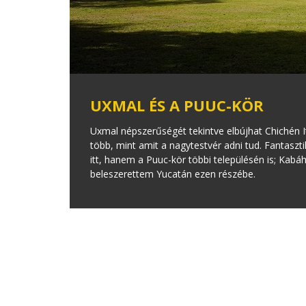
UXMAL ÉS A PUUC-KÖR
Uxmal népszerűségét tekintve elbújhat Chichén 
több, mint amit a nagytestvér adni tud. Fantaszt
itt, hanem a Puuc-kör többi településén is; Kabáh,
beleszerettem Yucatán ezen részébe.