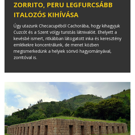
ZORRITO, PERU LEGFURCSÁBB
ITALOZÓS KIHÍVÁSA
Úgy utazunk Checacupéból Cachorába, hogy kihagyjuk
Cuzcót és a Szent völgy turistás látnivalóit. Ehelyett a
kevésbé ismert, ritkábban látogatott inka és keresztény
emlékekre koncentrálunk, de menet közben
megismerkedünk a helyiek sörivó hagyományával,
zorritóval is.