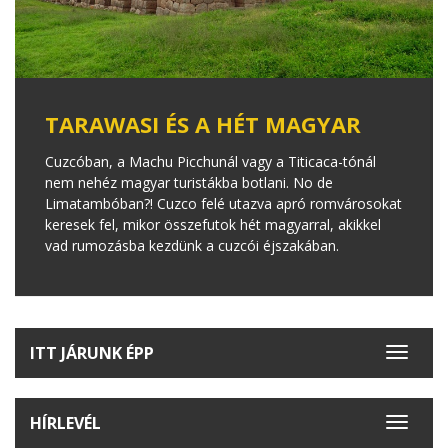
TARAWASI ÉS A HÉT MAGYAR
Cuzcóban, a Machu Picchunál vagy a Titicaca-tónál
nem nehéz magyar turistákba botlani. No de
Limatambóban?! Cuzco felé utazva apró romvárosokat
keresek fel, mikor összefutok hét magyarral, akikkel
vad rumozásba kezdünk a cuzcói éjszakában.
ITT JÁRUNK ÉPP
Toggle
navigat
HÍRLEVÉL
Toggle
navigat