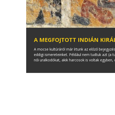
A MEGFOJTOTT INDIÁN KIR
A mocse kultúráról már írtunk az előző bejegyzés
eddigi ismereteinket. Például nem tudtuk azt (a
női uralkodókat, akik harcosok is voltak egyben, 