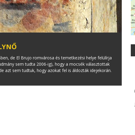
ÁLYNŐ
ben, de El Brujo romvárosa és temetkezési helye felülírja
 tudmány sem tudta 2006-ig), hogy a mocsék választottak
de azt sem tudtuk, hogy azokat fel is áldozták idejekorán.