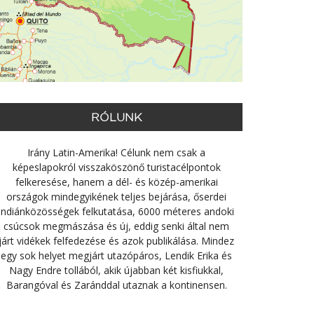
RÓLUNK
Irány Latin-Amerika! Célunk nem csak a
képeslapokról visszaköszönő turistacélpontok
felkeresése, hanem a dél- és közép-amerikai
országok mindegyikének teljes bejárása, őserdei
indiánközösségek felkutatása, 6000 méteres andoki
csúcsok megmászása és új, eddig senki által nem
járt vidékek felfedezése és azok publikálása. Mindez
egy sok helyet megjárt utazópáros, Lendik Erika és
Nagy Endre tollából, akik újabban két kisfiukkal,
Barangóval és Zaránddal utaznak a kontinensen.