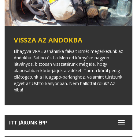
VISSZA AZ ANDOKBA
Elhagyva VRAE asháninka falvait ismét megérkezünk az
Andokba. Satipo és La Merced környéke nagyon
látványos, biztosan visszatérünk még ide, hogy
alaposabban körbejárjuk a vidéket. Tarma körül pedig
ellátogatunk a Huagapo-barlanghoz, valamint túrázunk
egyet az Ushto-kanyonban. Nem hallottál róluk? Az
hiba!
ITT JÁRUNK ÉPP
Toggle
navigat