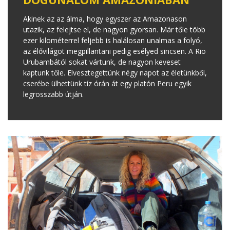
Akinek az az álma, hogy egyszer az Amazonason
utazik, az felejtse el, de nagyon gyorsan. Már tőle több
ezer kilométerrel feljebb is halálosan unalmas a folyó,
az élővilágot megpillantani pedig esélyed sincsen. A Rio
Urubambától sokat vártunk, de nagyon keveset
kaptunk tőle. Elvesztegettünk négy napot az életünkből,
cserébe ülhettünk tíz órán át egy platón Peru egyik
legrosszabb útján.