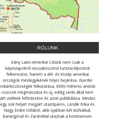
RÓLUNK
Irány Latin-Amerika! Célunk nem csak a
képeslapokról visszaköszönő turistacélpontok
felkeresése, hanem a dél- és közép-amerikai
országok mindegyikének teljes bejárása, őserdei
indiánközösségek felkutatása, 6000 méteres andoki
csúcsok megmászása és új, eddig senki által nem
járt vidékek felfedezése és azok publikálása. Mindez
egy sok helyet megjárt utazópáros, Lendik Erika és
Nagy Endre tollából, akik újabban két kisfiukkal,
Barangóval és Zaránddal utaznak a kontinensen.