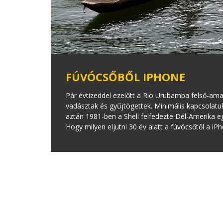
FÚVÓCSŐBŐL IPHONE
Pár évtizeddel ezelőtt a Rio Urubamba felső-am
vadásztak és gyűjtögettek. Minimális kapcsolatuk
aztán 1981-ben a Shell felfedezte Dél-Amerika 
Hogy milyen eljutni 30 év alatt a fúvócsőtől a 