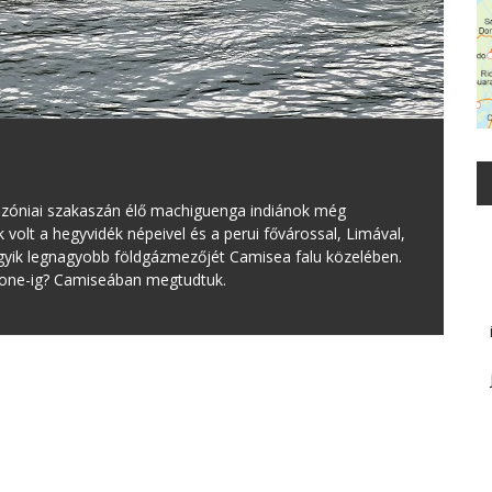
azóniai szakaszán élő machiguenga indiánok még
 volt a hegyvidék népeivel és a perui fővárossal, Limával,
egyik legnagyobb földgázmezőjét Camisea falu közelében.
iPhone-ig? Camiseában megtudtuk.