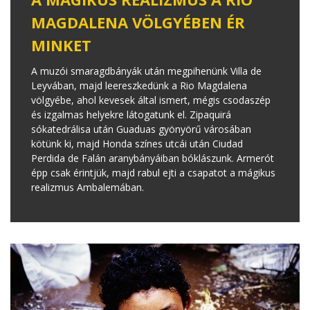
MAGDALENA VÖLGYÉBEN ÉR
MINKET
A muzói smaragdbányák után megpihenünk Villa de
Leyvában, majd leereszkedünk a Rio Magdalena
völgyébe, ahol kevesek által ismert, mégis csodaszép
és izgalmas helyekre látogatunk el. Zipaquirá
sókatedrálisa után Guaduas gyönyörű városában
kötünk ki, majd Honda színes utcái után Ciudad
Perdida de Falán aranybányáiban bóklászunk. Armerót
épp csak érintjük, majd rabul ejti a csapatot a mágikus
realizmus Ambalemában.