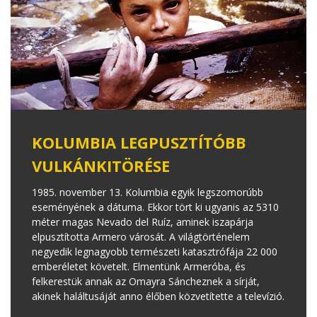
KOLUMBIA LEGPUSZTÍTÓBB
VULKÁNKITÖRÉSE
1985. november 13. Kolumbia egyik legszomorúbb
eseményének a dátuma. Ekkor tört ki ugyanis az 5310
méter magas Nevado del Ruíz, aminek iszapárja
elpusztította Armero városát. A világtörténelem
negyedik legnagyobb természeti katasztrófája 22 000
emberéletet követelt. Elmentünk Armeróba, és
felkerestük annak az Omayra Sáncheznek a sírját,
akinek haláltusáját anno élőben közvetítette a televízió.