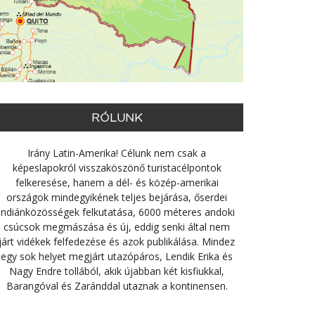
RÓLUNK
Irány Latin-Amerika! Célunk nem csak a
képeslapokról visszaköszönő turistacélpontok
felkeresése, hanem a dél- és közép-amerikai
országok mindegyikének teljes bejárása, őserdei
indiánközösségek felkutatása, 6000 méteres andoki
csúcsok megmászása és új, eddig senki által nem
járt vidékek felfedezése és azok publikálása. Mindez
egy sok helyet megjárt utazópáros, Lendik Erika és
Nagy Endre tollából, akik újabban két kisfiukkal,
Barangóval és Zaránddal utaznak a kontinensen.