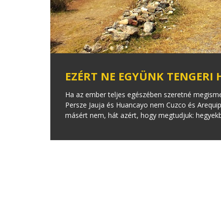
EZÉRT NE EGYÜNK TENGERI 
Ha az ember teljes egészében szeretné megismer
Persze Jauja és Huancayo nem Cuzco és Arequipa,
másért nem, hát azért, hogy megtudjuk: hegyekb