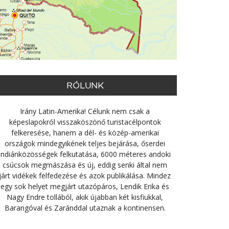
RÓLUNK
Irány Latin-Amerika! Célunk nem csak a
képeslapokról visszaköszönő turistacélpontok
felkeresése, hanem a dél- és közép-amerikai
országok mindegyikének teljes bejárása, őserdei
indiánközösségek felkutatása, 6000 méteres andoki
csúcsok megmászása és új, eddig senki által nem
járt vidékek felfedezése és azok publikálása. Mindez
egy sok helyet megjárt utazópáros, Lendik Erika és
Nagy Endre tollából, akik újabban két kisfiukkal,
Barangóval és Zaránddal utaznak a kontinensen.