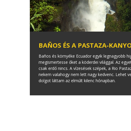
BAÑOS ÉS A PASTAZA-KANYO
Baños és környéke Ecuador egyik legnagyobb highl
megismertesse őket a köderdei világgal. Az egy
csak erdő nincs. A vízesések szépek, a Rio Past
nekem valahogy nem lett nagy kedvenc. Lehet ve
dolgot láttam az elmúlt kilenc hónapban.