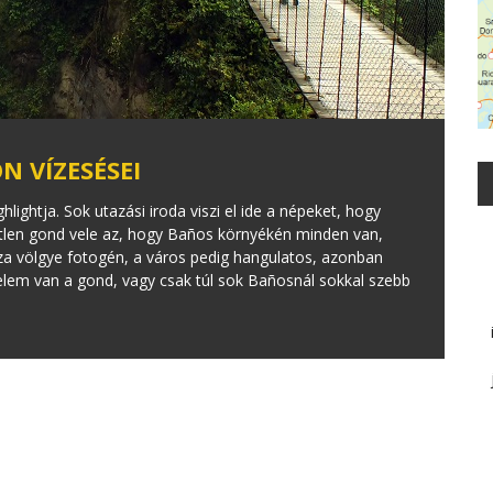
N VÍZESÉSEI
ightja. Sok utazási iroda viszi el ide a népeket, hogy
etlen gond vele az, hogy Baños környékén minden van,
aza völgye fotogén, a város pedig hangulatos, azonban
lem van a gond, vagy csak túl sok Bañosnál sokkal szebb