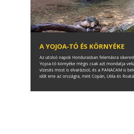
A YOJOA-TÓ ÉS KÖRNYÉKE
Az utolsó napok Hondurasban felemásra sikeredn
Yojoa-tó környéke mégis csak azt mondatja velü
vízesés most is elvarázsol, és a PANACAM is bel
időt erre az országra, mint Copán, Utila és Roatá