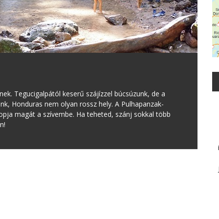
ek. Tegucigalpától keserű szájízzel búcsúzunk, de a
nk, Honduras nem olyan rossz hely. A Pulhapanzak-
opja magát a szívembe. Ha teheted, szánj sokkal több
n!