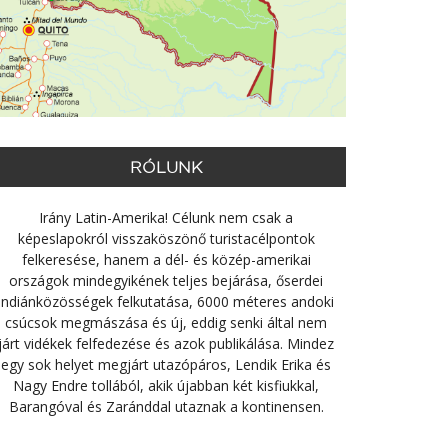
RÓLUNK
Irány Latin-Amerika! Célunk nem csak a
képeslapokról visszaköszönő turistacélpontok
felkeresése, hanem a dél- és közép-amerikai
országok mindegyikének teljes bejárása, őserdei
indiánközösségek felkutatása, 6000 méteres andoki
csúcsok megmászása és új, eddig senki által nem
járt vidékek felfedezése és azok publikálása. Mindez
egy sok helyet megjárt utazópáros, Lendik Erika és
Nagy Endre tollából, akik újabban két kisfiukkal,
Barangóval és Zaránddal utaznak a kontinensen.