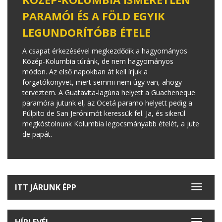
PARAMÓI ÉS A FÖLD EGYIK
LEGUNDORÍTÓBB ÉTELE
A csapat érkezésével megkezdődik a hagyományos
Közép-Kolumbia túránk, de nem hagyományos
módon. Az első napokban át kell írjuk a
forgatókönyvet, mert semmi nem úgy van, ahogy
terveztem. A Guatavita-lagúna helyett a Guacheneque
paramóra jutunk el, az Ocetá paramo helyett pedig a
Púlpito de San Jerónimót keressük fel. Ja, és sikerül
megkóstolnunk Kolumbia legocsmányabb ételét, a jute
de papát.
ITT JÁRUNK ÉPP
Toggle
navigat
HÍRLEVÉL