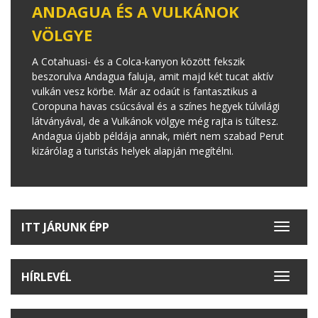
ANDAGUA ÉS A VULKÁNOK
VÖLGYE
A Cotahuasi- és a Colca-kanyon között fekszik
beszorulva Andagua faluja, amit majd két tucat aktív
vulkán vesz körbe. Már az odaút is fantasztikus a
Coropuna havas csúcsával és a színes hegyek túlvilági
látványával, de a Vulkánok völgye még rajta is túltesz.
Andagua újabb példája annak, miért nem szabad Perut
kizárólag a turistás helyek alapján megítélni.
ITT JÁRUNK ÉPP
Toggle
navigat
HÍRLEVÉL
Toggle
navigat