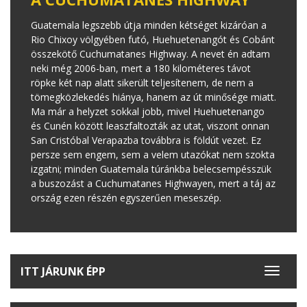
Guatemala legszebb útja minden kétséget kizáróan a
Rio Chixoy völgyében futó, Huehuetenangót és Cobánt
összekötő Cuchumatanes Highway. A nevet én adtam
neki még 2006-ban, mert a 180 kilométeres távot
röpke két nap alatt sikerült teljesítenem, de nem a
tömegközlekedés hiánya, hanem az út minősége miatt.
Ma már a helyzet sokkal jobb, mivel Huehuetenango
és Cunén között leaszfaltozták az utat, viszont onnan
San Cristóbal Verapazba továbbra is földút vezet. Ez
persze sem engem, sem a velem utazókat nem szokta
izgatni; minden Guatemala túránkba belecsempésszük
a buszozást a Cuchumatanes Highwayen, mert a táj az
ország ezen részén egyszerűen meseszép.
ITT JÁRUNK ÉPP
Toggle
navigat