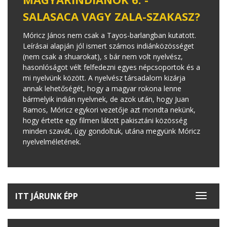
SALASACA VAGY ZALA-SZAKASZ?
Móricz János nem csak a Tayos-barlangban kutatott.
Leírásai alapján jól ismert számos indiánközösséget
(nem csak a shuarokat), s bár nem volt nyelvész,
hasonlóságot vélt felfedezni egyes népcsoportok és a
mi nyelvünk között. A nyelvész társadalom kizárja
annak lehetőségét, hogy a magyar rokona lenne
bármelyik indián nyelvnek, de azok után, hogy Juan
Ramos, Móricz egykori vezetője azt mondta nekünk,
hogy értette egy filmen látott pakisztáni közösség
minden szavát, úgy gondoltuk, utána megyünk Móricz
nyelvelméletének.
ITT JÁRUNK ÉPP
Toggle
navigat