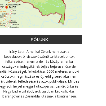
RÓLUNK
Irány Latin-Amerika! Célunk nem csak a
képeslapokról visszaköszönő turistacélpontok
felkeresése, hanem a dél- és közép-amerikai
országok mindegyikének teljes bejárása, őserdei
indiánközösségek felkutatása, 6000 méteres andoki
csúcsok megmászása és új, eddig senki által nem
járt vidékek felfedezése és azok publikálása. Mindez
egy sok helyet megjárt utazópáros, Lendik Erika és
Nagy Endre tollából, akik újabban két kisfiukkal,
Barangóval és Zaránddal utaznak a kontinensen.