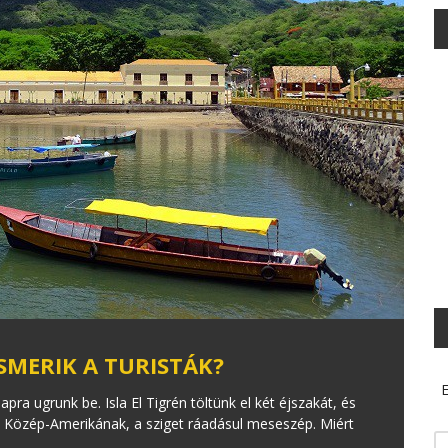
ISMERIK A TURISTÁK?
E
ra ugrunk be. Isla El Tigrén töltünk el két éjszakát, és
n Közép-Amerikának, a sziget ráadásul meseszép. Miért