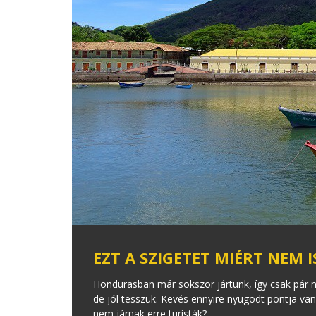
EZT A SZIGETET MIÉRT NEM 
Hondurasban már sokszor jártunk, így csak pár nap
de jól tesszük. Kevés ennyire nyugodt pontja va
nem járnak erre turisták?