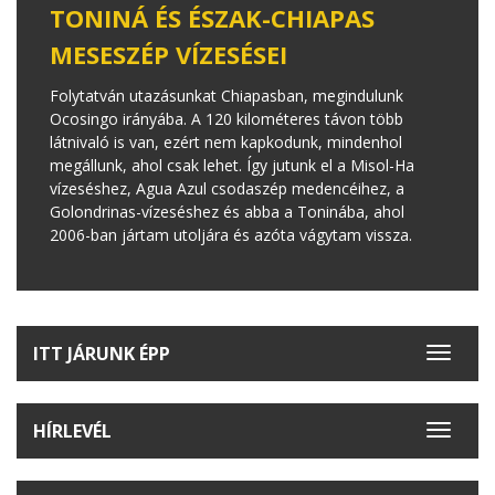
TONINÁ ÉS ÉSZAK-CHIAPAS
MESESZÉP VÍZESÉSEI
Folytatván utazásunkat Chiapasban, megindulunk
Ocosingo irányába. A 120 kilométeres távon több
látnivaló is van, ezért nem kapkodunk, mindenhol
megállunk, ahol csak lehet. Így jutunk el a Misol-Ha
vízeséshez, Agua Azul csodaszép medencéihez, a
Golondrinas-vízeséshez és abba a Toninába, ahol
2006-ban jártam utoljára és azóta vágytam vissza.
ITT JÁRUNK ÉPP
Toggle
navigat
HÍRLEVÉL
Toggle
navigat