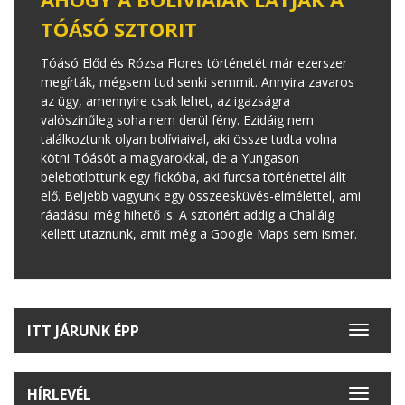
TÓÁSÓ SZTORIT
Tóásó Előd és Rózsa Flores történetét már ezerszer
megírták, mégsem tud senki semmit. Annyira zavaros
az ügy, amennyire csak lehet, az igazságra
valószínűleg soha nem derül fény. Ezidáig nem
találkoztunk olyan bolíviaival, aki össze tudta volna
kötni Tóásót a magyarokkal, de a Yungason
belebotlottunk egy fickóba, aki furcsa történettel állt
elő. Beljebb vagyunk egy összeesküvés-elmélettel, ami
ráadásul még hihető is. A sztoriért addig a Challáig
kellett utaznunk, amit még a Google Maps sem ismer.
ITT JÁRUNK ÉPP
Toggle
navigat
HÍRLEVÉL
Toggle