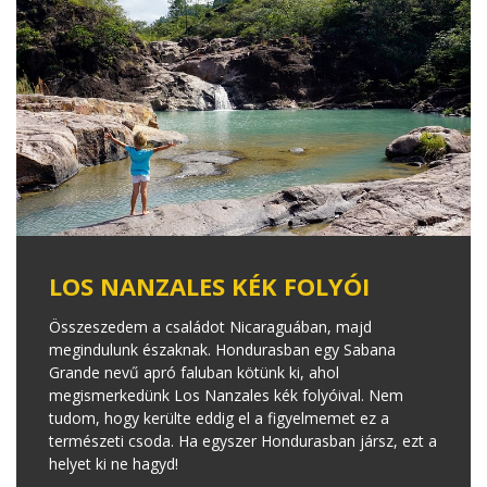
LOS NANZALES KÉK FOLYÓI
Összeszedem a családot Nicaraguában, majd
megindulunk északnak. Hondurasban egy Sabana
Grande nevű apró faluban kötünk ki, ahol
megismerkedünk Los Nanzales kék folyóival. Nem
tudom, hogy kerülte eddig el a figyelmemet ez a
természeti csoda. Ha egyszer Hondurasban jársz, ezt a
helyet ki ne hagyd!