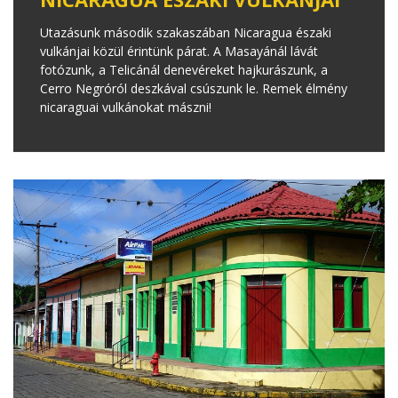
Utazásunk második szakaszában Nicaragua északi
vulkánjai közül érintünk párat. A Masayánál lávát
fotózunk, a Telicánál denevéreket hajkurászunk, a
Cerro Negróról deszkával csúszunk le. Remek élmény
nicaraguai vulkánokat mászni!