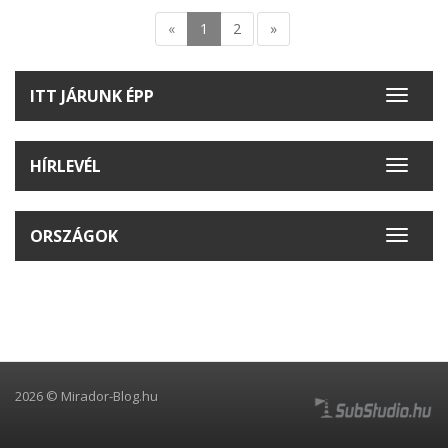
«
1
2
»
ITT JÁRUNK ÉPP
Toggle
navigat
HÍRLEVÉL
Toggle
navigat
ORSZÁGOK
Toggle
navigat
2026 © Mirador-Blog.hu