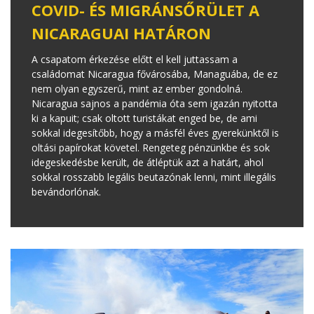
COVID- ÉS MIGRÁNSŐRÜLET A
NICARAGUAI HATÁRON
A csapatom érkezése előtt el kell juttassam a
családomat Nicaragua fővárosába, Managuába, de ez
nem olyan egyszerű, mint az ember gondolná.
Nicaragua sajnos a pandémia óta sem igazán nyitotta
ki a kapuit; csak oltott turistákat enged be, de ami
sokkal idegesítőbb, hogy a másfél éves gyerekünktől is
oltási papírokat követel. Rengeteg pénzünkbe és sok
idegeskedésbe került, de átléptük azt a határt, ahol
sokkal rosszabb legális beutazónak lenni, mint illegális
bevándorlónak.