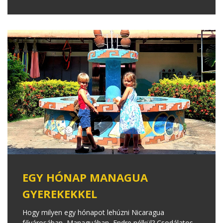
EGY HÓNAP MANAGUA
GYEREKEKKEL
Hogy milyen egy hónapot lehúzni Nicaragua
fővárosában, Managuában, Endre nélkül? Csodálatos.