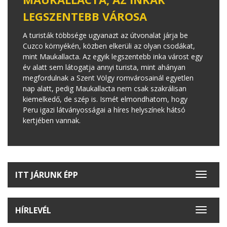
LEGSZENTEBB VÁROSA
A turisták többsége ugyanazt az útvonalat járja be
Cuzco környékén, közben elkerüli az olyan csodákat,
mint Maukallacta. Az egyik legszentebb inka várost egy
év alatt sem látogatja annyi turista, mint ahányan
megfordulnak a Szent Völgy romvárosainál egyetlen
nap alatt, pedig Maukallacta nem csak szakrálisan
kiemelkedő, de szép is. Ismét elmondhatom, hogy
Peru igazi látványosságai a híres helyszínek hátsó
kertjében vannak.
ITT JÁRUNK ÉPP
Toggle
navigat
HÍRLEVÉL
Toggle
navigat