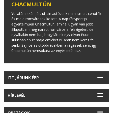
CHACMULTÚN
Yucatán ritkán járt útjain autózunk nem ismert cenoték
és maja romvárosok között. A nap fénypontja
egyértelműen Chacmultún, aminél ugyan van jobb
állapotban megmaradt romváros a félszigeten, de
egyáltalán nem baj, hogy látunk egy olyan Puuc-
stílusban épült maja emléket is, amit nem keres fel
senki. Sajnos az utóbbi években a régészek sem, így
Chacmultún nemsokára az enyészeté lesz.
ITT JÁRUNK ÉPP
Toggle
navigat
HÍRLEVÉL
Toggle
navigat
ORSZÁGOK