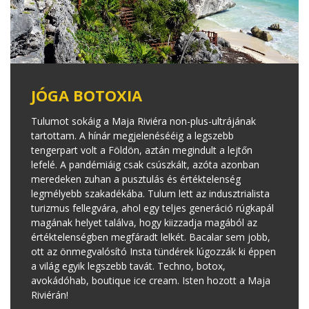
JÓGA BOTOXIA
Tulumot sokáig a Maja Riviéra non-plus-ultrájának
tartottam. A hínár megjelenésééig a legszebb
tengerpart volt a Földön, aztán megindult a lejtőn
lefelé. A pandémiáig csak csúszkált, azóta azonban
meredeken zuhan a pusztulás és értéktelenség
legmélyebb szakadékába. Tulum lett az indusztrialista
turizmus fellegvára, ahol egy teljes generáció rúgkapál
magának helyet találva, hogy kiizzadja magából az
értéktelenségben megfáradt lelkét. Bacalar sem jobb,
ott az önmegvalósító Insta tündérek lúgozzák ki éppen
a világ egyik legszebb tavát. Techno, botox,
avokádóhab, boutique ice cream. Isten hozott a Maja
Riviérán!