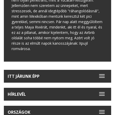
nem olyan penetráns, mint a Yucatán-félszigeten.
Jellemzően nem szeretem az ünnepeket, mert
stresszesek, de annál idegtépőbb "ráhangolódásnál",
mint amin Mexikóban mentünk keresztül két pici
gyerekkel, semmi nincsen. Pár nap alatt meggyűlöltem
a teljes Maya Riviérát, mindenkit, aki itt él és nyaral, és
ez az a pillanat, amikor kijelentem, hogy az Airbnb
oldalát soha többé nem nyitom meg. Azért volt jó
része is az elmúlt napok kanosszájának: Xpujil
romvárosa.
ITT JÁRUNK ÉPP
Toggle
navigat
HÍRLEVÉL
Toggle
navigat
ORSZÁGOK
Toggle