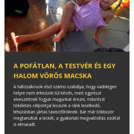
A POFÁTLAN, A TESTVÉR ÉS EGY
HALOM VÖRÖS MACSKA
A hátizsákosok első számú szabálya, hogy vadidegen
helyre nem érkezünk túl későn, mert egyrészt
elveszettnek fogjuk magunkat érezni, másrészt
tökéletes célpontjai leszünk a ránk leselkedő,
lehúzásban jártas taxisofőröknek. Bár már többször
megtanultuk a leckét, a gyakorlati megvalósítás ezúttal
is elmaradt.