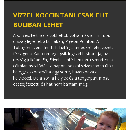
VÍZZEL KOCCINTANI CSAK ELIT
BULIBAN LEHET
A szilvesztert hol is tölthettük volna máshol, mint az
ország legelitebb bulijában, Pigeon Pointon. A
Tobagón ezerszám fellelhető galambokról elnevezett
félsziget a Karib-térség egyik legszebb strandja, az
ország jelképe. Én, Erivel ellentétben nem szeretem a
céltalan aszalódást a napon, sokkal szívesebben ülök
be egy kiskocsmába egy sörre, haverkodva a
helyiekkel. De a sör, a helyiek és a tengerpart most
összejátszott, és hát nem bántam meg.