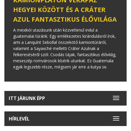
HEGYEI KÖZÖTT ÉS A CRÁTER
AZUL FANTASZTIKUS ÉLŐVILÁGA
A mexikói utazásunk után közvetlenül indul a
guatemalai túránk. Egy emlékezetes kirándulásról írok,
ami a Lanquínt Sebollal összekötő kamiontúráról,
valamint a Sayaxché melletti Cráter Azulnak a
felkereséséről szól. Csodás tájak, fantasztikus élővilág,
meseszép romvárosok kísérik utunkat. Ez Guatemala
egyik legszebb része, mégsem jár erre a kutya se.
ITT JÁRUNK ÉPP
Toggle
navigat
HÍRLEVÉL
Toggle
navigat