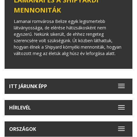
MENNONITÁK
Lamanai romvárosa Belize egyik legismertebb
látványossága, de elérése hátizsákosként nem
egyszerű. Nekünk sikerült, de ehhez rengeteg
szerencsére volt szükségünk. Út közben láthattuk,
hogyan élnek a Shipyard környéki mennoniták, hogyan
változott meg az életük alig húsz év leforgása alatt.
ITT JÁRUNK ÉPP
Toggle
navigat
HÍRLEVÉL
Toggle
navigat
ORSZÁGOK
Toggle
navigat