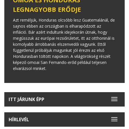
LEGNAGYOBB ERŐDJE
Azt reméljük, Honduras olcsóbb lesz Guatemalánál, de
sajnos ebben az országban is elharapódzott az
infláció. Bár azért indultunk idejekorán útnak, hogy
megússzuk az európai rezsiőrületet, itt az otthoninál is
komolyabb árrobbanás elszenvedői vagyunk. Ettől
függetlenül próbáljuk magunkat jól érezni az első
Hondurasban töltött napokon. A világörökség részét
képező omoai San Fernando-erőd például teljesen
elvarázsol minket.
ITT JÁRUNK ÉPP
Toggle
navigat
HÍRLEVÉL
Toggle
navigat