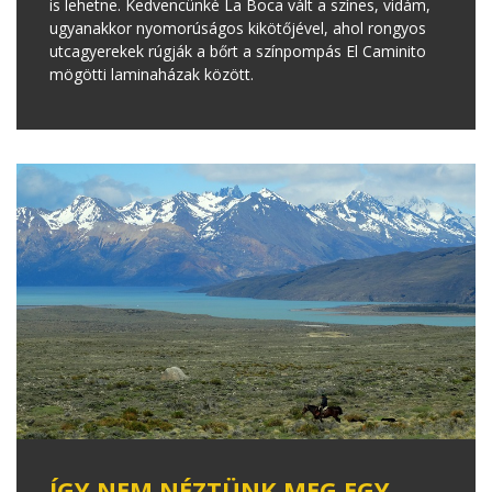
is lehetne. Kedvencünké La Boca vált a színes, vidám,
ugyanakkor nyomorúságos kikötőjével, ahol rongyos
utcagyerekek rúgják a bőrt a színpompás El Caminito
mögötti laminaházak között.
ÍGY NEM NÉZTÜNK MEG EGY