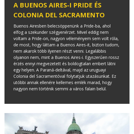
A BUENOS AIRES-I PRIDE ÉS
COLONIA DEL SACRAMENTO
Buenos Airesben belecsöppenünk a Pride-ba, ahol
elfog a szekunder szégyenérzet. Mivel eddig nem
voltam a Pride-on, nagyon véleményem sem volt róla,
de most, hogy láttam a Buenos Aires-it, bizton tudom,
nem akarok több ilyenen részt venni. Legalábbis
olyanon nem, mint a Buenos Aires-i. Egyszerűen rossz
érzés ennyi megvezetett és boldogtalan embert látni
egy helyen. A Paraná-deltával, majd az uruguayi
Colonia del Sacramentóval folytatjuk utazásunkat. Ez
utóbbi annak ellenére kellemes emlék marad, hogy
nagyon nem történik semmi a város falain belül.