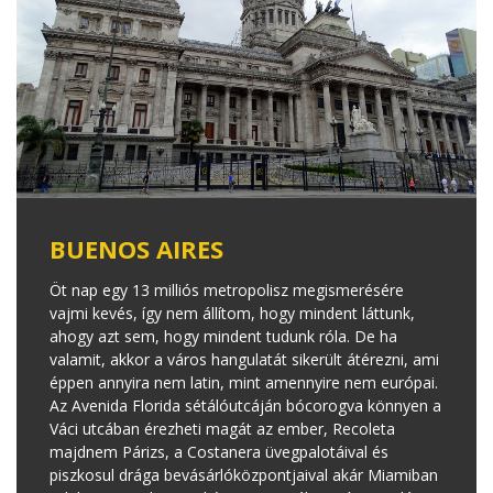
BUENOS AIRES
Öt nap egy 13 milliós metropolisz megismerésére
vajmi kevés, így nem állítom, hogy mindent láttunk,
ahogy azt sem, hogy mindent tudunk róla. De ha
valamit, akkor a város hangulatát sikerült átérezni, ami
éppen annyira nem latin, mint amennyire nem európai.
Az Avenida Florida sétálóutcáján bócorogva könnyen a
Váci utcában érezheti magát az ember, Recoleta
majdnem Párizs, a Costanera üvegpalotáival és
piszkosul drága bevásárlóközpontjaival akár Miamiban