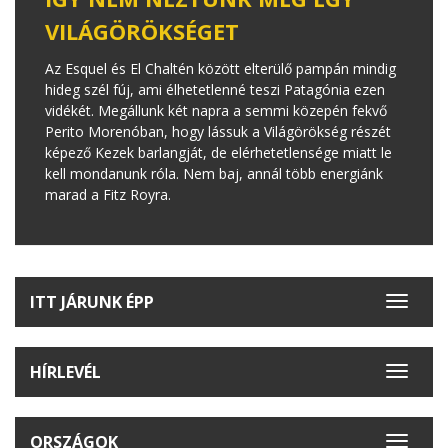
VILÁGÖRÖKSÉGET
Az Esquel és El Chaltén között elterülő pampán mindig
hideg szél fúj, ami élhetetlenné teszi Patagónia ezen
vidékét. Megállunk két napra a semmi közepén fekvő
Perito Morenóban, hogy lássuk a Világörökség részét
képező Kezek barlangját, de elérhetetlensége miatt le
kell mondanunk róla. Nem baj, annál több energiánk
marad a Fitz Royra.
ITT JÁRUNK ÉPP
Toggle
navigat
HÍRLEVÉL
Toggle
navigat
ORSZÁGOK
Toggle