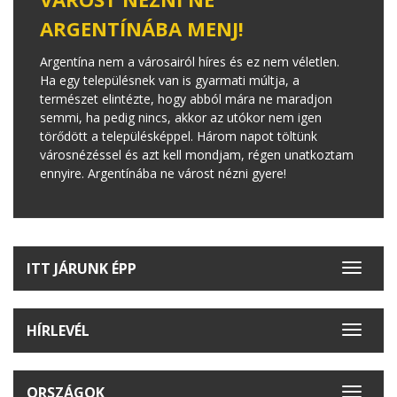
ARGENTÍNÁBA MENJ!
Argentína nem a városairól híres és ez nem véletlen.
Ha egy településnek van is gyarmati múltja, a
természet elintézte, hogy abból mára ne maradjon
semmi, ha pedig nincs, akkor az utókor nem igen
törődött a településképpel. Három napot töltünk
városnézéssel és azt kell mondjam, régen unatkoztam
ennyire. Argentínába ne várost nézni gyere!
ITT JÁRUNK ÉPP
Toggle
navigat
HÍRLEVÉL
Toggle
navigat
ORSZÁGOK
Toggle