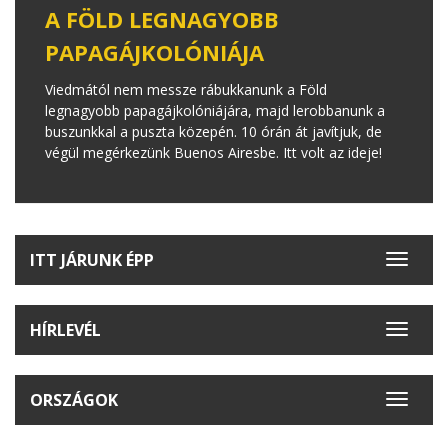
A FÖLD LEGNAGYOBB
PAPAGÁJKOLÓNIÁJA
Viedmától nem messze rábukkanunk a Föld
legnagyobb papagájkolóniájára, majd lerobbanunk a
buszunkkal a puszta közepén. 10 órán át javítjuk, de
végül megérkezünk Buenos Airesbe. Itt volt az ideje!
ITT JÁRUNK ÉPP
Toggle
navigat
HÍRLEVÉL
Toggle
navigat
ORSZÁGOK
Toggle
navigat