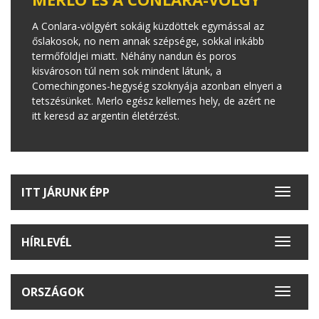
A Conlara-völgyért sokáig küzdöttek egymással az
őslakosok, no nem annak szépsége, sokkal inkább
termőföldjei miatt. Néhány nandun és poros
kisvároson túl nem sok mindent látunk, a
Comechingones-hegység szoknyája azonban elnyeri a
tetszésünket. Merlo egész kellemes hely, de azért ne
itt keresd az argentin életérzést.
ITT JÁRUNK ÉPP
Toggle
navigat
HÍRLEVÉL
Toggle
navigat
ORSZÁGOK
Toggle
navigat