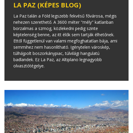
LA PAZ (KÉPES BLOG)
La Paz talán a Föld legszebb fekvésű fővárosa, mégis
nehezen szerethető. A 3600 méter "mély" katlanban
borzalmas a szmog, közlekedni pedig szinte
képtelenség benne, az itt élők sem tartják élhetőnek.
Ettől függetlenül van valami megfoghatatlan bája, ami
semmihez nem hasonlítható. Igénytelen városkép,
túlhájpolt boszorkánypiac, túlvilági hangulatú
badlandek. Ez La Paz, az Altiplano legnagyobb
olvasztótégelye.