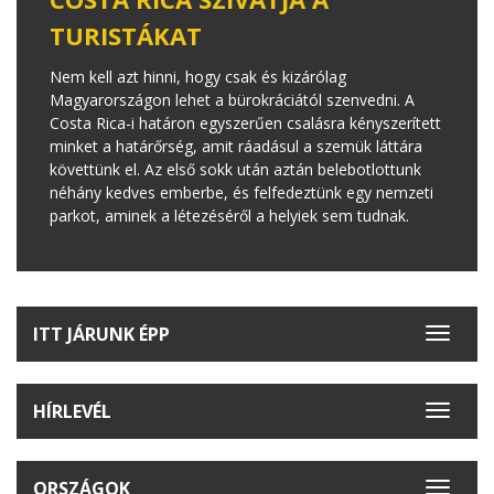
TURISTÁKAT
Nem kell azt hinni, hogy csak és kizárólag
Magyarországon lehet a bürokráciától szenvedni. A
Costa Rica-i határon egyszerűen csalásra kényszerített
minket a határőrség, amit ráadásul a szemük láttára
követtünk el. Az első sokk után aztán belebotlottunk
néhány kedves emberbe, és felfedeztünk egy nemzeti
parkot, aminek a létezéséről a helyiek sem tudnak.
ITT JÁRUNK ÉPP
Toggle
navigat
HÍRLEVÉL
Toggle
navigat
ORSZÁGOK
Toggle