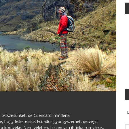
E
 tetszésünket, de Cuencáról mindenki
elé, hogy felkeressük Ecuador gyöngyszemét, de végül
 környéke. Nem véletlen, hiszen van itt inka romváros,