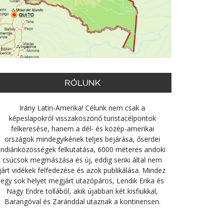
RÓLUNK
Irány Latin-Amerika! Célunk nem csak a
képeslapokról visszaköszönő turistacélpontok
felkeresése, hanem a dél- és közép-amerikai
országok mindegyikének teljes bejárása, őserdei
indiánközösségek felkutatása, 6000 méteres andoki
csúcsok megmászása és új, eddig senki által nem
járt vidékek felfedezése és azok publikálása. Mindez
egy sok helyet megjárt utazópáros, Lendik Erika és
Nagy Endre tollából, akik újabban két kisfiukkal,
Barangóval és Zaránddal utaznak a kontinensen.