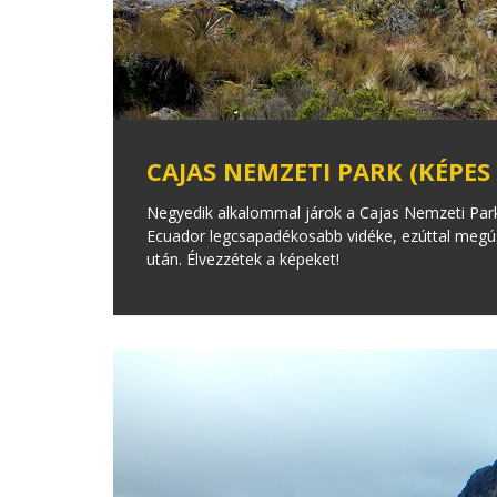
CAJAS NEMZETI PARK (KÉPES
Negyedik alkalommal járok a Cajas Nemzeti Par
Ecuador legcsapadékosabb vidéke, ezúttal megús
után. Élvezzétek a képeket!