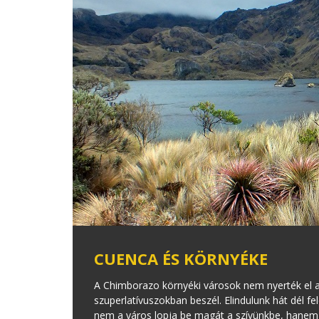
CUENCA ÉS KÖRNYÉKE
A Chimborazo környéki városok nem nyerték el a
szuperlatívuszokban beszél. Elindulunk hát dél f
nem a város lopja be magát a szívünkbe, hanem a