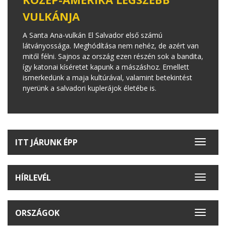
VULKÁNJA
A Santa Ana-vulkán El Salvador első számú
látványossága. Meghódítása nem nehéz, de azért van
mitől félni. Sajnos az ország ezen részén sok a bandita,
így katonai kíséretet kapunk a mászáshoz. Emellett
ismerkedünk a maja kultúrával, valamint betekintést
nyerünk a salvadori kuplerájok életébe is.
ITT JÁRUNK ÉPP
Toggle
navigat
HÍRLEVÉL
Toggle
navigat
ORSZÁGOK
Toggle
navigat