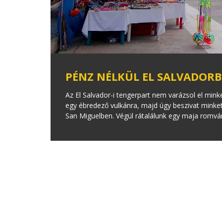
PÉNZ NÉLKÜL EL SALVADOR
Az El Salvador-i tengerpart nem varázsol el minke
egy ébredező vulkánra, majd úgy beszivat minket 
San Miguelben. Végül rátalálunk egy maja romvár