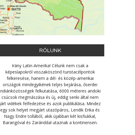
RÓLUNK
Irány Latin-Amerika! Célunk nem csak a
képeslapokról visszaköszönő turistacélpontok
felkeresése, hanem a dél- és közép-amerikai
országok mindegyikének teljes bejárása, őserdei
indiánközösségek felkutatása, 6000 méteres andoki
csúcsok megmászása és új, eddig senki által nem
járt vidékek felfedezése és azok publikálása. Mindez
egy sok helyet megjárt utazópáros, Lendik Erika és
Nagy Endre tollából, akik újabban két kisfiukkal,
Barangóval és Zaránddal utaznak a kontinensen.