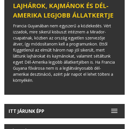
LAJHÁROK, KAJMÁNOK ÉS DÉL-
AMERIKA LEGJOBB ÁLLATKERTJE
Francia Guyanában nem egyszerű a közlekedés. Vért
izzadok, mire sikerül kisbuszt intéznem a Mirador-
csapatnak, közben az ország egyetlen szervezője
átver, így módosítanom kell a programunkon. Ettől
függetlenül az elmúlt három nap jól sikerült, mert
láttunk lajhárokat és kajmánokat, valamint sétáltunk
egyet Dél-Amerika legjobb állatkertjében is. Ha Francia
Guyana fővárosa nem is a leglátványosabb dél-
amerikai desztináció, azért pár napot el lehet tölteni a
környékén.
ITT JÁRUNK ÉPP
Toggle
navigat