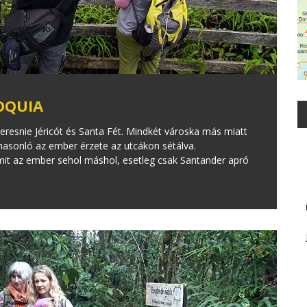
IOQUIA
keresnie Jéricót és Santa Fét. Mindkét városka más miatt
hasonló az ember érzete az utcákon sétálva.
mit az ember sehol máshol, esetleg csak Santander apró