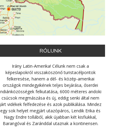
RÓLUNK
Irány Latin-Amerika! Célunk nem csak a
képeslapokról visszaköszönő turistacélpontok
felkeresése, hanem a dél- és közép-amerikai
országok mindegyikének teljes bejárása, őserdei
indiánközösségek felkutatása, 6000 méteres andoki
csúcsok megmászása és új, eddig senki által nem
járt vidékek felfedezése és azok publikálása. Mindez
egy sok helyet megjárt utazópáros, Lendik Erika és
Nagy Endre tollából, akik újabban két kisfiukkal,
Barangóval és Zaránddal utaznak a kontinensen.