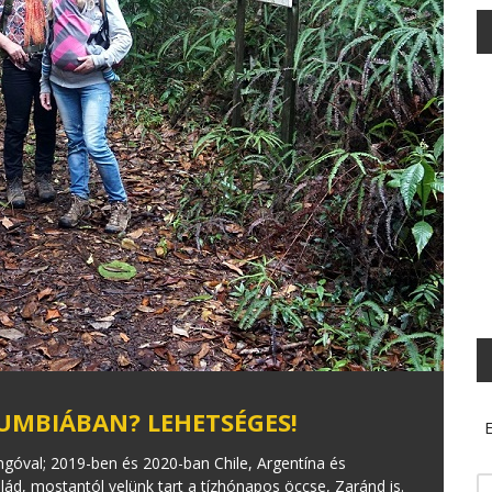
UMBIÁBAN? LEHETSÉGES!
E
góval; 2019-ben és 2020-ban Chile, Argentína és
lád, mostantól velünk tart a tízhónapos öccse, Zaránd is.