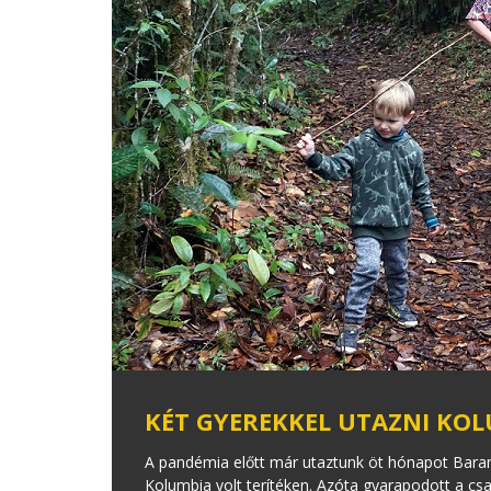
KÉT GYEREKKEL UTAZNI KOL
A pandémia előtt már utaztunk öt hónapot Baran
Kolumbia volt terítéken. Azóta gyarapodott a csa