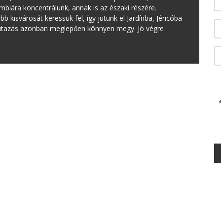
mbiára koncentrálunk, annak is az északi részére.
 kisvárosát keressük fel, így jutunk el Jardínba, Jéricóba
n utazás azonban meglepően könnyen megy. Jó végre