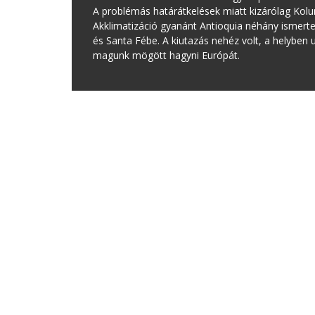
A problémás határátkelések miatt kizárólag Kolu
Akklimatizáció gyanánt Antioquia néhány ismertebb
és Santa Fébe. A kiutazás nehéz volt, a helybe
magunk mögött hagyni Európát.