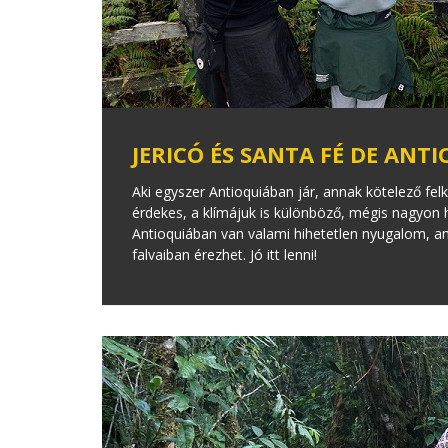
JERICÓ ÉS SANTA FÉ DE ANT
Aki egyszer Antioquiában jár, annak kötelező fel
érdekes, a klímájuk is különböző, mégis nagyon 
Antioquiában van valami hihetetlen nyugalom, a
falvaiban érezhet. Jó itt lenni!