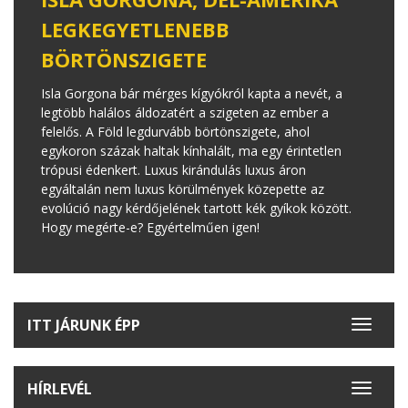
LEGKEGYETLENEBB
BÖRTÖNSZIGETE
Isla Gorgona bár mérges kígyókról kapta a nevét, a
legtöbb halálos áldozatért a szigeten az ember a
felelős. A Föld legdurvább börtönszigete, ahol
egykoron százak haltak kínhalált, ma egy érintetlen
trópusi édenkert. Luxus kirándulás luxus áron
egyáltalán nem luxus körülmények közepette az
evolúció nagy kérdőjelének tartott kék gyíkok között.
Hogy megérte-e? Egyértelműen igen!
ITT JÁRUNK ÉPP
Toggle
navigat
HÍRLEVÉL
Toggle