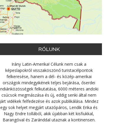
RÓLUNK
Irány Latin-Amerika! Célunk nem csak a
képeslapokról visszaköszönő turistacélpontok
felkeresése, hanem a dél- és közép-amerikai
országok mindegyikének teljes bejárása, őserdei
indiánközösségek felkutatása, 6000 méteres andoki
csúcsok megmászása és új, eddig senki által nem
járt vidékek felfedezése és azok publikálása. Mindez
egy sok helyet megjárt utazópáros, Lendik Erika és
Nagy Endre tollából, akik újabban két kisfiukkal,
Barangóval és Zaránddal utaznak a kontinensen.