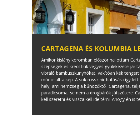
CARTAGENA ÉS KOLUMBIA L
Amikor kislány koromban először hallottam Carta
szépségek és kreol fiúk vegyes gyülekezete jár t
vibráló bambuszkunyhókat, vakítóan kék tengert
módosult a kép. A sok rossz hír hatására így lett
hely, ami hemzseg a bűnözőktől. Cartagena, telj
paradicsoma, se nem a drogbárók játszótere. Car
kell szeretni és vissza kell ide térni. Ahogy én is 