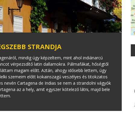
EGSZEBB STRANDJA
genáról, mindig úgy képzeltem, mint ahol indiánarcú
áncot vérpezsdítő latin dallamokra. Pálmafákat, hőségtől
 láttam magam előtt. Aztán, ahogy idősebb lettem, úgy
 lelki szemeim előtt kokainszagú veszélyes és titokzatos
es nevén Cartagena de Indias se nem a strandolni vágyók
tagena az a hely, amit egyszer kötelező látni, majd bele
tettem.