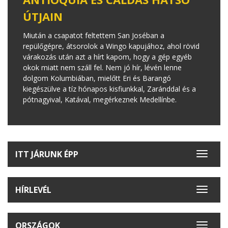
ÚTJAIN
Miután a csapatot feltettem San Joséban a
repülőgépre, átsorolok a Wingo kapujához, ahol rövid
várakozás után azt a hírt kapom, hogy a gép egyéb
okok miatt nem száll fel. Nem jó hír, lévén lenne
dolgom Kolumbiában, mielőtt Eri és Barangó
kiegészülve a tíz hónapos kisfiunkkal, Zaránddal és a
pótnagyival, Katával, megérkeznek Medellínbe.
ITT JÁRUNK ÉPP
Toggle
navigat
HÍRLEVÉL
Toggle
navigat
ORSZÁGOK
Toggle