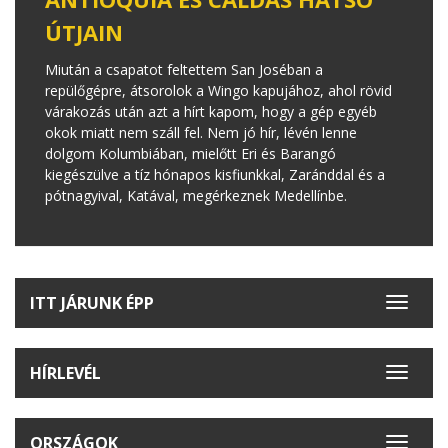
ÚTJAIN
Miután a csapatot feltettem San Joséban a
repülőgépre, átsorolok a Wingo kapujához, ahol rövid
várakozás után azt a hírt kapom, hogy a gép egyéb
okok miatt nem száll fel. Nem jó hír, lévén lenne
dolgom Kolumbiában, mielőtt Eri és Barangó
kiegészülve a tíz hónapos kisfiunkkal, Zaránddal és a
pótnagyival, Katával, megérkeznek Medellínbe.
ITT JÁRUNK ÉPP
Toggle
navigat
HÍRLEVÉL
Toggle
navigat
ORSZÁGOK
Toggle