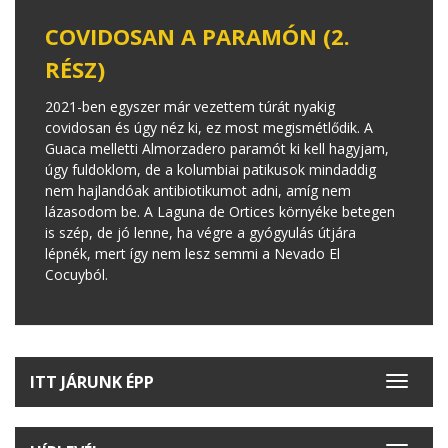
COVIDOSAN A PARAMÓN (2.
RÉSZ)
2021-ben egyszer már vezettem túrát nyakig
covidosan és úgy néz ki, ez most megismétlődik. A
Guaca melletti Almorzadero paramót ki kell hagyjam,
úgy fuldoklom, de a kolumbiai patikusok mindaddig
nem hajlandóak antibiotikumot adni, amíg nem
lázasodom be. A Laguna de Ortices környéke betegen
is szép, de jó lenne, ha végre a gyógyulás útjára
lépnék, mert így nem lesz semmi a Nevado El
Cocuyból.
ITT JÁRUNK ÉPP
Toggle
navigat