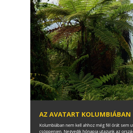
AZ AVATART KOLUMBIÁBAN
Kolumbiában nem kell ahhoz még fél órát sem u
csöppenjen. Negyedik hónapja utazunk az ország