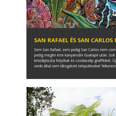
SAN RAFAEL ÉS SAN CARLOS
Sem San Rafael, sem pedig San Carlos nem szere
pedig megéri erre kanyarodni Guatapé után. Sok 
kristálytiszta folyókat és csodaszép graffitiket. Ú
senki által nem látogatott településeket felkere