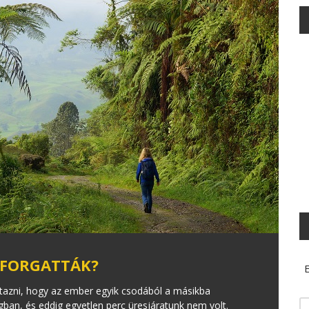
 FORGATTÁK?
E
tazni, hogy az ember egyik csodából a másikba
ban, és eddig egyetlen perc üresjáratunk nem volt.