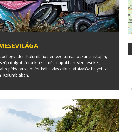
 MESEVILÁGA
pel egyetlen Kolumbiába érkező turista bakancslistáján,
szép dolgot láttunk az elmúlt napokban: vízeséseket,
jabb példa arra, miért kell a klasszikus látnivalók helyett a
sni Kolumbiában.