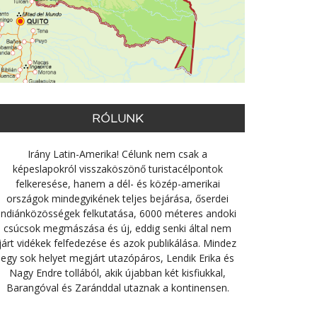
RÓLUNK
Irány Latin-Amerika! Célunk nem csak a
képeslapokról visszaköszönő turistacélpontok
felkeresése, hanem a dél- és közép-amerikai
országok mindegyikének teljes bejárása, őserdei
indiánközösségek felkutatása, 6000 méteres andoki
csúcsok megmászása és új, eddig senki által nem
járt vidékek felfedezése és azok publikálása. Mindez
egy sok helyet megjárt utazópáros, Lendik Erika és
Nagy Endre tollából, akik újabban két kisfiukkal,
Barangóval és Zaránddal utaznak a kontinensen.