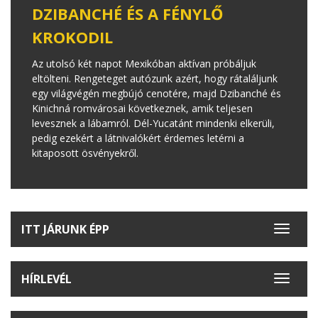
DZIBANCHÉ ÉS A FÉNYLŐ
KROKODIL
Az utolsó két napot Mexikóban aktívan próbáljuk
eltölteni. Rengeteget autózunk azért, hogy rátaláljunk
egy világvégén megbújó cenotére, majd Dzibanché és
Kinichná romvárosai következnek, amik teljesen
levesznek a lábamról. Dél-Yucatánt mindenki elkerüli,
pedig ezekért a látnivalókért érdemes letérni a
kitaposott ösvényekről.
ITT JÁRUNK ÉPP
Toggle
navigat
HÍRLEVÉL
Toggle
navigat