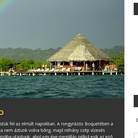
O
E
estük fel az elmúlt napokban. A rongyrázós Boquetében a
ha nem áztunk volna bőrig, majd néhány szép vízesés
mába utaztunk, ahol egy éve megállás nélkül esik az eső.