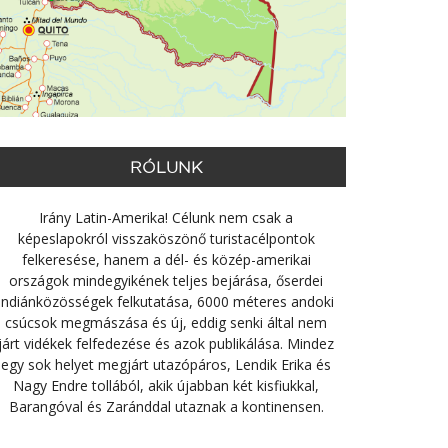
RÓLUNK
Irány Latin-Amerika! Célunk nem csak a
képeslapokról visszaköszönő turistacélpontok
felkeresése, hanem a dél- és közép-amerikai
országok mindegyikének teljes bejárása, őserdei
indiánközösségek felkutatása, 6000 méteres andoki
csúcsok megmászása és új, eddig senki által nem
járt vidékek felfedezése és azok publikálása. Mindez
egy sok helyet megjárt utazópáros, Lendik Erika és
Nagy Endre tollából, akik újabban két kisfiukkal,
Barangóval és Zaránddal utaznak a kontinensen.