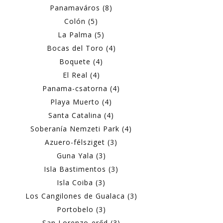
Panamaváros (8)
Colón (5)
La Palma (5)
Bocas del Toro (4)
Boquete (4)
El Real (4)
Panama-csatorna (4)
Playa Muerto (4)
Santa Catalina (4)
Soberanía Nemzeti Park (4)
Azuero-félsziget (3)
Guna Yala (3)
Isla Bastimentos (3)
Isla Coiba (3)
Los Cangilones de Gualaca (3)
Portobelo (3)
San Lorenzo-erőd (3)