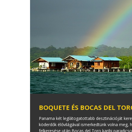
BOQUETE ÉS BOCAS DEL TOR
Panama két leglátogatottabb desztinációját ker
köderdők élővilágával ismerkedtünk volna meg, 
felkeresése után Bocas del Toro karibi paradicso