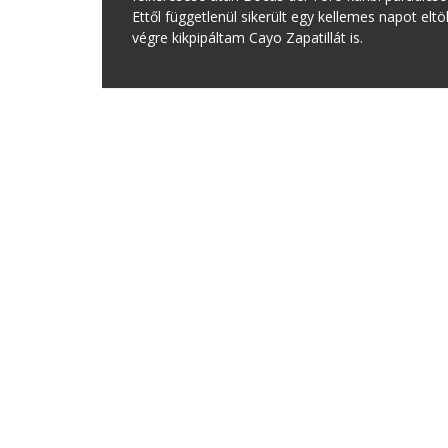
Ettől függetlenül sikerült egy kellemes napot elt
végre kikpipáltam Cayo Zapatillát is.